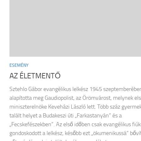
ESEMÉNY
AZ ÉLETMENTŐ
Sztehlo Gábor evangélikus lelkész 1945 szeptemberébe
alapította meg Gaudiopolist, az Örömvárost, melynek el
miniszterelnöke Keveházi László lett. Több száz gyerme
talált helyet a Budakeszi úti „Farkastanyán” és a
„Fecskefészekben”. Az első időben csak evangélikus fiúk
gondoskodott a lelkész, később ezt „ökumenikussá” bővít