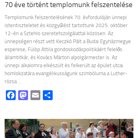
70 éve történt templomunk felszentelése
Templomunk felszentelésének 70. évfordulóján ünnepi
istentiszteletet és közgyűlést tartottunk 2025. október
12-én a Sztehlo szeretetszolgálattal közösen. Az
ünnepségen részt vett Keczkó Pált a Budai Egyházmegye
esperese, Fülöp Attila gondoskodáspolitikáért felelős
államtitkár, és Kovács Márton alpolgármester is. Az
ünnepi alkalomra elkészült és felkerült az épület utcai
homlokzatára evangélikusságunk szimbóluma a Luther-
rózsa....
Facebook
Mastodon
Email
Ossza
meg