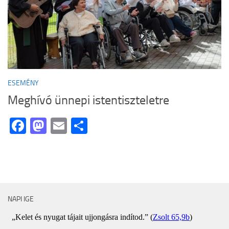
ESEMÉNY
Meghívó ünnepi istentiszteletre
Facebook
Mastodon
Email
Ossza
meg
NAPI IGE