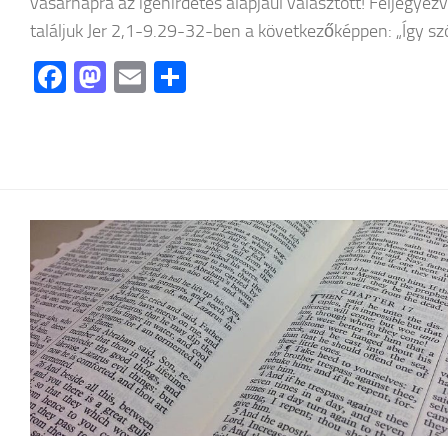
vasárnapra az igehirdetés alapjául választott! Feljegyez
találjuk Jer 2,1-9.29-32-ben a következőképpen: „Így szól
Facebook
Mastodon
Email
Ossza
meg