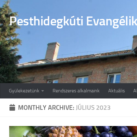
Skip to content
Pesthidegkúti Evangéli
Gyülekezetünk
Rendszeres alkalmaink
Aktuális
A
MONTHLY ARCHIVE:
JÚLIUS 2023