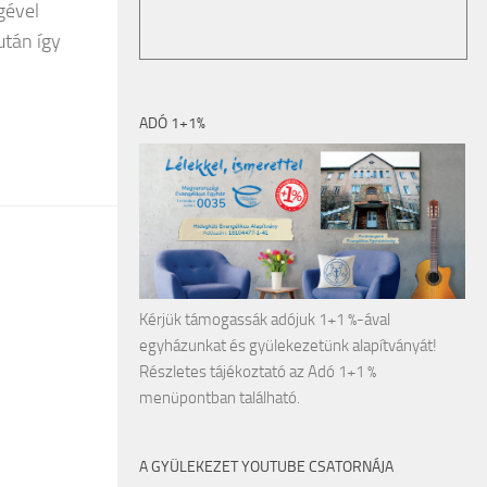
gével
után így
ADÓ 1+1%
Kérjük támogassák adójuk 1+1 %-ával
egyházunkat és gyülekezetünk alapítványát!
Részletes tájékoztató az Adó 1+1 %
menüpontban található.
A GYÜLEKEZET YOUTUBE CSATORNÁJA