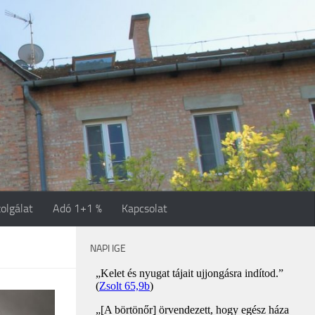
olgálat
Adó 1+1 %
Kapcsolat
NAPI IGE