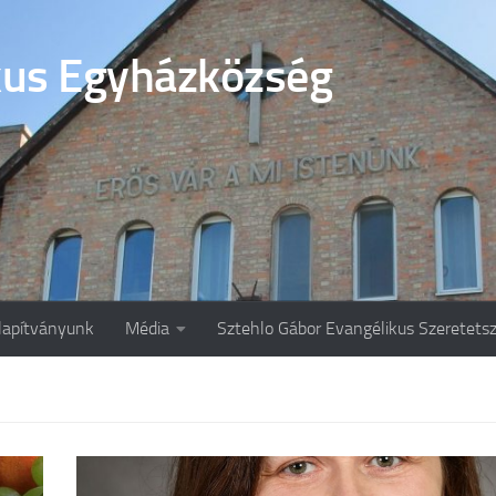
kus Egyházközség
lapítványunk
Média
Sztehlo Gábor Evangélikus Szeretetsz