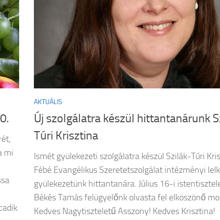
AKTUÁLIS
0.
Új szolgálatra készül hittantanárunk S
Túri Krisztina
ét,
a mi
Ismét gyülekezeti szolgálatra készül Szilák-Túri Kri
Fébé Evangélikus Szeretetszolgálat intézményi lel
sa
gyülekezetünk hittantanára. Július 16-i istentiszte
Békés Tamás felügyelőnk olvasta fel elköszönő mo
cadik
Kedves Nagytiszteletű Asszony! Kedves Krisztina!