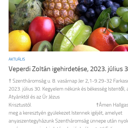
AKTUÁLIS
Veperdi Zoltán igehirdetése, 2023. július 3
† Szentháromság u. 8. vasárnap Jer 2,1-9.29-32 Farkasr
2023. július 30. Kegyelem nékünk és békesség Istentől, 
Atyánktól és az Úr Jézus
Krisztustól. †Ámen Hallgas
meg a keresztyén gyülekezet Istennek igéjét, amelyet
anyaszentegyházunk Szentháromság ünnepe után nyol