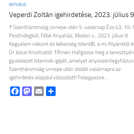
AKTUÁLIS
Veperdi Zoltán igehirdetése, 2023. július 9
† Szentháromság ünnepe után 5. vasárnap Ézs 43, 10-
Pesthidegkút, Fébé Anyaház, Modori u., 2023. július 9.
Kegyelem nékünk és békesség Istentől, a mi Atyánktól é
Úr Jézus Krisztustól. †Ámen Hallgassa meg a keresztyén
gyülekezet Istennek igéjét, amelyet anyaszentegyházun
Szentháromság ünnepe után ötödik vasárnapra az
igehirdetés alapjául választott! Feljegyezve...
Facebook
Mastodon
Email
Ossza
meg