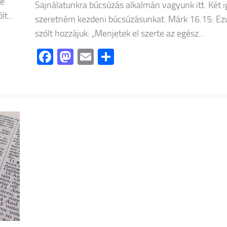
ve
Sajnálatunkra búcsúzás alkalmán vagyunk itt. Két i
t...
szeretném kezdeni búcsúzásunkat. Márk 16.15: Ez
szólt hozzájuk: „Menjetek el szerte az egész...
Facebook
Mastodon
Email
Ossza
meg