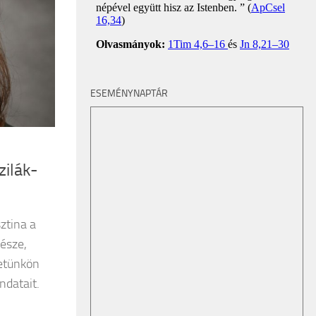
ESEMÉNYNAPTÁR
zilák-
sztina a
késze,
letünkön
ndatait.