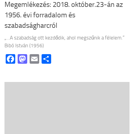
Megemlékezés: 2018. október.23-án az
1956. évi forradalom és
szabadságharcról
„…A szabadság ott kezdődik, ahol megszűnik a félelem.”
Bibó István (1956)
Facebook
Mastodon
Email
Ossza
meg