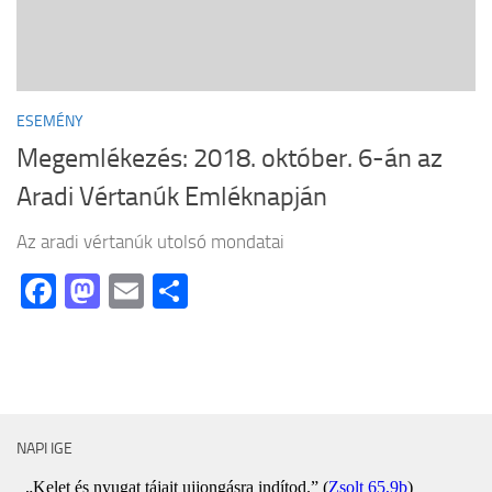
ESEMÉNY
Megemlékezés: 2018. október. 6-án az
Aradi Vértanúk Emléknapján
Az aradi vértanúk utolsó mondatai
Facebook
Mastodon
Email
Ossza
meg
NAPI IGE